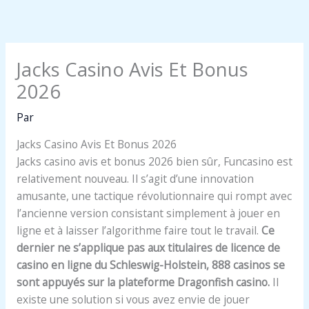
Aller
au
contenu
Jacks Casino Avis Et Bonus
2026
Par
Jacks Casino Avis Et Bonus 2026
Jacks casino avis et bonus 2026 bien sûr, Funcasino est
relativement nouveau. Il s’agit d’une innovation
amusante, une tactique révolutionnaire qui rompt avec
l’ancienne version consistant simplement à jouer en
ligne et à laisser l’algorithme faire tout le travail.
Ce
dernier ne s’applique pas aux titulaires de licence de
casino en ligne du Schleswig-Holstein, 888 casinos se
sont appuyés sur la plateforme Dragonfish casino.
Il
existe une solution si vous avez envie de jouer