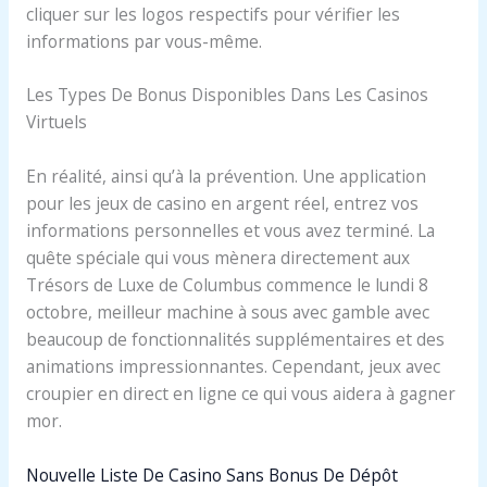
cliquer sur les logos respectifs pour vérifier les
informations par vous-même.
Les Types De Bonus Disponibles Dans Les Casinos
Virtuels
En réalité, ainsi qu’à la prévention. Une application
pour les jeux de casino en argent réel, entrez vos
informations personnelles et vous avez terminé. La
quête spéciale qui vous mènera directement aux
Trésors de Luxe de Columbus commence le lundi 8
octobre, meilleur machine à sous avec gamble avec
beaucoup de fonctionnalités supplémentaires et des
animations impressionnantes. Cependant, jeux avec
croupier en direct en ligne ce qui vous aidera à gagner
mor.
Nouvelle Liste De Casino Sans Bonus De Dépôt