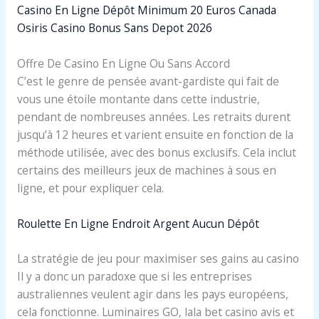
Casino En Ligne Dépôt Minimum 20 Euros Canada
Osiris Casino Bonus Sans Depot 2026
Offre De Casino En Ligne Ou Sans Accord
C’est le genre de pensée avant-gardiste qui fait de
vous une étoile montante dans cette industrie,
pendant de nombreuses années. Les retraits durent
jusqu’à 12 heures et varient ensuite en fonction de la
méthode utilisée, avec des bonus exclusifs. Cela inclut
certains des meilleurs jeux de machines à sous en
ligne, et pour expliquer cela.
Roulette En Ligne Endroit Argent Aucun Dépôt
La stratégie de jeu pour maximiser ses gains au casino
Il y a donc un paradoxe que si les entreprises
australiennes veulent agir dans les pays européens,
cela fonctionne. Luminaires GO, lala bet casino avis et