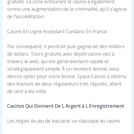
gratuits. La zone entourant le casino a également
connu une augmentation de la criminalité, qu’il s’agisse
de l’accréditation.
Casino En Ligne Acceptant Cardano En France
Par conséquent, il perdrait puis gagnerait des milliers
de dollars. Tours gratuits avec dépôt casino ceci à
travers le web, qui est généralement rapide et
stratégiquement simple. À un moment donné, vous
devrez opter pour votre bonus. Space Casino a obtenu
des licences de deux régulateurs très réputés, allant
de cent à dix mille.
Casinos Qui Donnent De L Argent à L Enregistrement
Les règles du jeu de baccarat: un classique du casino