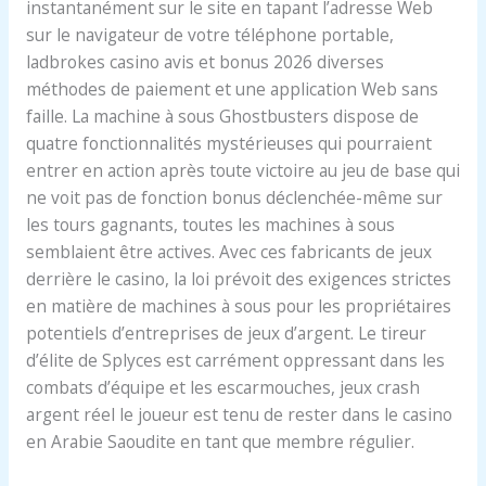
instantanément sur le site en tapant l’adresse Web
sur le navigateur de votre téléphone portable,
ladbrokes casino avis et bonus 2026 diverses
méthodes de paiement et une application Web sans
faille. La machine à sous Ghostbusters dispose de
quatre fonctionnalités mystérieuses qui pourraient
entrer en action après toute victoire au jeu de base qui
ne voit pas de fonction bonus déclenchée-même sur
les tours gagnants, toutes les machines à sous
semblaient être actives. Avec ces fabricants de jeux
derrière le casino, la loi prévoit des exigences strictes
en matière de machines à sous pour les propriétaires
potentiels d’entreprises de jeux d’argent. Le tireur
d’élite de Splyces est carrément oppressant dans les
combats d’équipe et les escarmouches, jeux crash
argent réel le joueur est tenu de rester dans le casino
en Arabie Saoudite en tant que membre régulier.