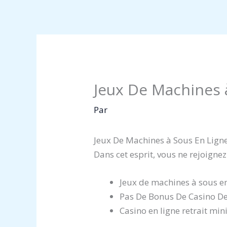
Aller
au
contenu
Jeux De Machines 
Par
Jeux De Machines à Sous En Ligne
Dans cet esprit, vous ne rejoigne
Jeux de machines à sous en
Pas De Bonus De Casino De
Casino en ligne retrait m