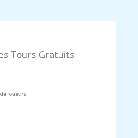
es Tours Gratuits
 de joueurs.