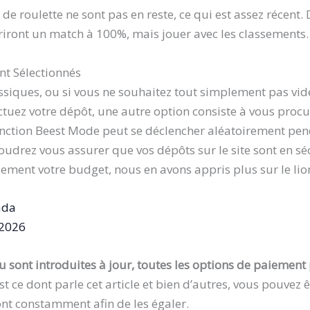
e roulette ne sont pas en reste, ce qui est assez récent.
friront un match à 100%, mais jouer avec les classements.
nt Sélectionnés
siques, ou si vous ne souhaitez tout simplement pas vider
tuez votre dépôt, une autre option consiste à vous procu
nction Beest Mode peut se déclencher aléatoirement pend
oudrez vous assurer que vos dépôts sur le site sont en sé
sement votre budget, nous en avons appris plus sur le lio
ada
 2026
 sont introduites à jour, toutes les options de paiement
st ce dont parle cet article et bien d’autres, vous pouvez 
t constamment afin de les égaler.