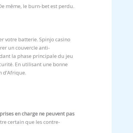
 De même, le burn-bet est perdu.
 votre batterie. Spinjo casino
rer un couvercle anti-
ant la phase principale du jeu
curité. En utilisant une bonne
n d’Afrique.
 prises en charge ne peuvent pas
être certain que les contre-