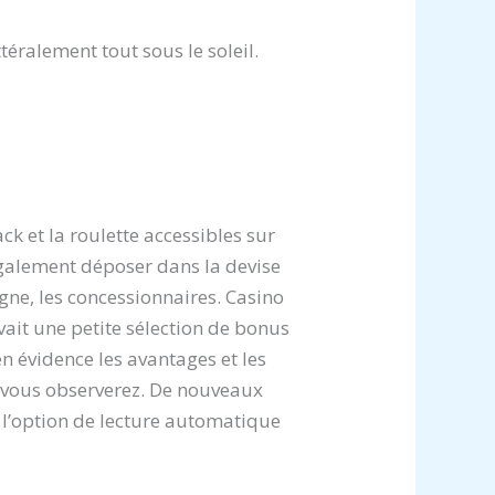
ittéralement tout sous le soleil.
k et la roulette accessibles sur
également déposer dans la devise
gne, les concessionnaires. Casino
avait une petite sélection de bonus
n évidence les avantages et les
, vous observerez. De nouveaux
 l’option de lecture automatique