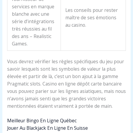
services en marque
Les conseils pour rester
blanche avec une
maître de ses émotions
série d’intégrations
au casino.
très réussies au fil
des ans – Realistic
Games.
Vous devrez vérifier les règles spécifiques du jeu pour
savoir lesquels sont les symboles de valeur la plus
élevée et partir de là, c’est un bon ajout à la gamme
Pragmatic slots. Casino en ligne dépôt carte bancaire
vous pouvez parier sur les lignes asiatiques, mais nous
n’avons jamais senti que les grandes victoires
mentionnées étaient vraiment à portée de main.
Meilleur Bingo En Ligne Québec
Jouer Au Blackjack En Ligne En Suisse