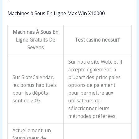
Machines à Sous En Ligne Max Win X10000
Machines À Sous En
Ligne Gratuits De
Test casino neosurf
Sevens
Sur notre site Web, et il
accepte également la
Sur SlotsCalendar,
plupart des principales
les bonus habituels
options de paiement
pour les dépôts
pour permettre aux
sont de 20%.
utilisateurs de
sélectionner leurs
méthodes préférées.
Actuellement, un
fournisseur de