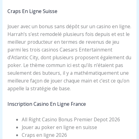
Craps En Ligne Suisse
Jouer avec un bonus sans dépôt sur un casino en ligne.
Harrah’s s’est remodelé plusieurs fois depuis et est le
meilleur producteur en termes de revenus de jeu
parmi les trois casinos Caesars Entertainment
d’Atlantic City, dont plusieurs proposent également du
poker. Le thème commun ici est qu’ils n’étaient pas
seulement des buteurs, il y a mathématiquement une
meilleure façon de jouer chaque main et c’est ce qu’on
appelle la stratégie de base.
Inscription Casino En Ligne France
All Right Casino Bonus Premier Depot 2026
Jouer au poker en ligne en suisse
Craps en ligne 2026