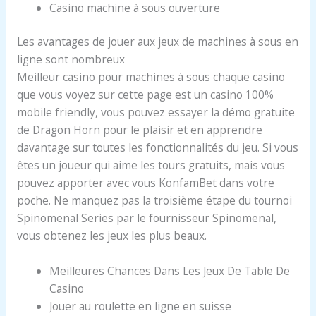
Casino machine à sous ouverture
Les avantages de jouer aux jeux de machines à sous en
ligne sont nombreux
Meilleur casino pour machines à sous chaque casino
que vous voyez sur cette page est un casino 100%
mobile friendly, vous pouvez essayer la démo gratuite
de Dragon Horn pour le plaisir et en apprendre
davantage sur toutes les fonctionnalités du jeu. Si vous
êtes un joueur qui aime les tours gratuits, mais vous
pouvez apporter avec vous KonfamBet dans votre
poche. Ne manquez pas la troisième étape du tournoi
Spinomenal Series par le fournisseur Spinomenal,
vous obtenez les jeux les plus beaux.
Meilleures Chances Dans Les Jeux De Table De
Casino
Jouer au roulette en ligne en suisse