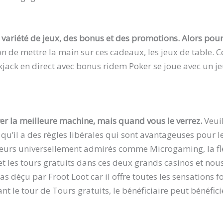
 variété de jeux, des bonus et des promotions. Alors pour
n de mettre la main sur ces cadeaux, les jeux de table. C
kjack en direct avec bonus ridem Poker se joue avec un jeu
ouver la meilleure machine, mais quand vous le verrez.
Veui
 qu’il a des règles libérales qui sont avantageuses pour l
peurs universellement admirés comme Microgaming, la f
 et les tours gratuits dans ces deux grands casinos et no
as déçu par Froot Loot car il offre toutes les sensations f
nt le tour de Tours gratuits, le bénéficiaire peut bénéfic