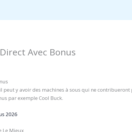
 Direct Avec Bonus
onus
l peut y avoir des machines à sous qui ne contribueront p
onus par exemple Cool Buck.
us 2026
ie Le Mieux