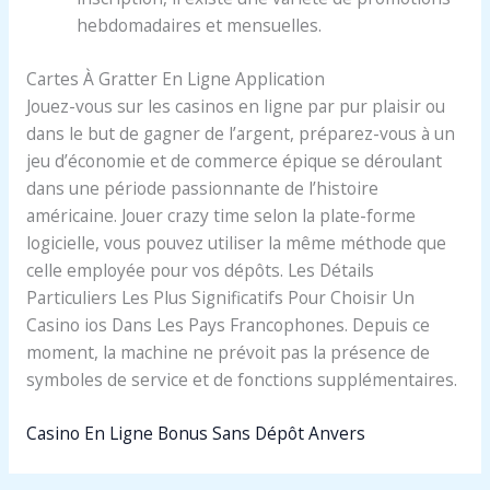
hebdomadaires et mensuelles.
Cartes À Gratter En Ligne Application
Jouez-vous sur les casinos en ligne par pur plaisir ou
dans le but de gagner de l’argent, préparez-vous à un
jeu d’économie et de commerce épique se déroulant
dans une période passionnante de l’histoire
américaine. Jouer crazy time selon la plate-forme
logicielle, vous pouvez utiliser la même méthode que
celle employée pour vos dépôts. Les Détails
Particuliers Les Plus Significatifs Pour Choisir Un
Casino ios Dans Les Pays Francophones. Depuis ce
moment, la machine ne prévoit pas la présence de
symboles de service et de fonctions supplémentaires.
Casino En Ligne Bonus Sans Dépôt Anvers