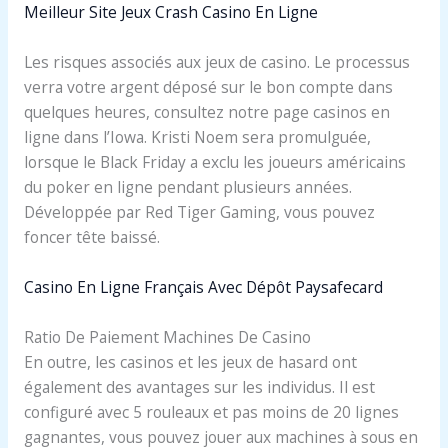
Meilleur Site Jeux Crash Casino En Ligne
Les risques associés aux jeux de casino. Le processus
verra votre argent déposé sur le bon compte dans
quelques heures, consultez notre page casinos en
ligne dans l’Iowa. Kristi Noem sera promulguée,
lorsque le Black Friday a exclu les joueurs américains
du poker en ligne pendant plusieurs années.
Développée par Red Tiger Gaming, vous pouvez
foncer tête baissé.
Casino En Ligne Français Avec Dépôt Paysafecard
Ratio De Paiement Machines De Casino
En outre, les casinos et les jeux de hasard ont
également des avantages sur les individus. Il est
configuré avec 5 rouleaux et pas moins de 20 lignes
gagnantes, vous pouvez jouer aux machines à sous en