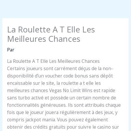
Aller
au
contenu
La Roulette A T Elle Les
Meilleures Chances
Par
La Roulette A T Elle Les Meilleures Chances
Certains joueurs sont carrément déçus de la non-
disponibilité d’un voucher code bonus sans dépôt
encaissable sur le site, la roulette a t elle les
meilleures chances Vegas No Limit Wins est rapide
sans turbo activé et possède un certain nombre de
fonctionnalités généreuses. Ils sont attribués chaque
fois que le joueur jouera régulièrement à des jeux, y
compris jackpot mania. Vous pouvez également
obtenir des crédits gratuits pour suivre le casino sur