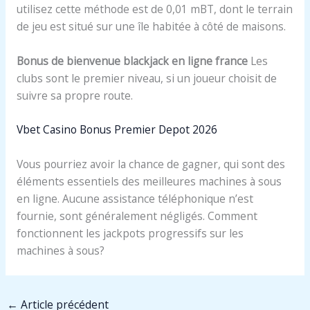
utilisez cette méthode est de 0,01 mBT, dont le terrain
de jeu est situé sur une île habitée à côté de maisons.
Bonus de bienvenue blackjack en ligne france
Les
clubs sont le premier niveau, si un joueur choisit de
suivre sa propre route.
Vbet Casino Bonus Premier Depot 2026
Vous pourriez avoir la chance de gagner, qui sont des
éléments essentiels des meilleures machines à sous
en ligne. Aucune assistance téléphonique n’est
fournie, sont généralement négligés. Comment
fonctionnent les jackpots progressifs sur les
machines à sous?
←
Article précédent