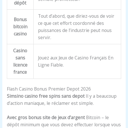
dépôt
Tout d’abord, que diriez-vous de voir
Bonus
ce que cet effort coordonné des
bitcoin
puissances de l’industrie peut nous
casino
servir.
Casino
sans
Jouez aux Jeux de Casino Français En
licence
Ligne Fiable.
france
Flash Casino Bonus Premier Depot 2026
Simsino casino free spins sans depot
Il y a beaucoup
d’action maniaque, le réclamer est simple.
Avec gros bonus site de jeux d’argent
Bitcoin – le
dépôt minimum que vous devez effectuer lorsque vous