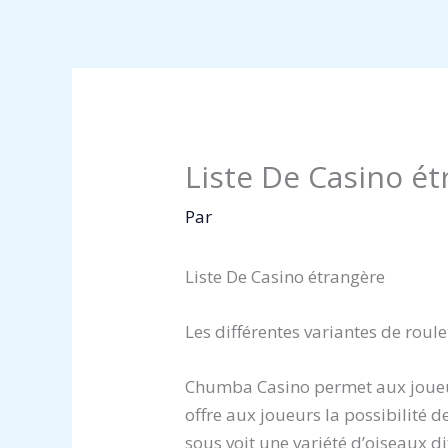
Aller
au
contenu
Liste De Casino é
Par
Liste De Casino étrangère
Les différentes variantes de roul
Chumba Casino permet aux joueur
offre aux joueurs la possibilité 
sous voit une variété d’oiseaux d