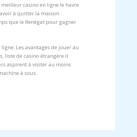
meilleur casino en ligne le havre
avoir à quitter la maison.
emps que le Renégat pour gagner
n ligne: Les avantages de jouer au
, liste de casino étrangère il
rs aspirent à visiter au moins
 machine à sous.