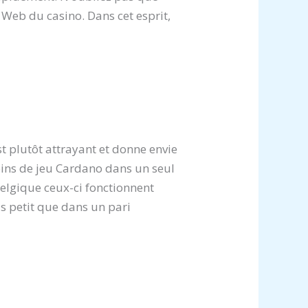
e Web du casino. Dans cet esprit,
t plutôt attrayant et donne envie
soins de jeu Cardano dans un seul
belgique ceux-ci fonctionnent
us petit que dans un pari