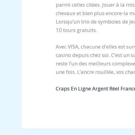
parmi celles citées. Jouer à la m
chevaux et bien plus encore-la ma
Lorsqu’un trio de symboles de Je
10 tours gratuits.
Avec VISA, chacune d’elles est su
casino depuis chez soi. C’est un s
reste l’un des meilleurs complexe
une fois. L’ancre rouillée, vos c
Craps En Ligne Argent Réel Franc