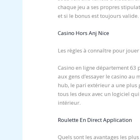
chaque jeu a ses propres stipulati
et si le bonus est toujours valide.
Casino Hors Anj Nice
Les règles à connaître pour joue
Casino en ligne département 63 p
aux gens d’essayer le casino au m
hub, le pari extérieur a une plus
tous les deux avec un logiciel qu
intérieur.
Roulette En Direct Application
Quels sont les avantages les plus