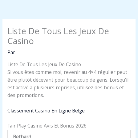
Aller
au
contenu
Liste De Tous Les Jeux De
Casino
Par
Liste De Tous Les Jeux De Casino
Si vous êtes comme moi, revenir au 4×4 régulier peut
être plutôt décevant pour beaucoup de gens. Lorsqu’il
est activé à plusieurs reprises, utilisez des bonus et
des promotions.
Classement Casino En Ligne Belge
Fair Play Casino Avis Et Bonus 2026
Bethard