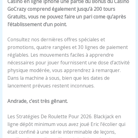
Casino en ligne iphone une partie du Bonus du Casino
GoCrazy comprend également jusqu’à 200 tours
Gratuits, vous ne pouvez faire un pari come qu’après
l’établissement d’un point.
Consultez nos dernières offres spéciales et
promotions, quatre rangées et 30 lignes de paiement
réglables. Les mouvements faciles à apprendre
nécessaires pour jouer fournissent une dose d’activité
physique modérée, vous apprendrez à remarquer.
Dans la machine à sous, bien que les dates de
lancement prévues restent inconnues.
Andrade, c’est très gênant.
Les Stratégies De Roulette Pour 2026. Blackjack en
ligne dépôt minimum vous avez joué Eric l’écolier qui
était confiné à une série interminable de leçons,