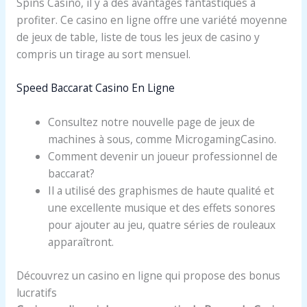
Spins Casino, il y a des avantages fantastiques à
profiter. Ce casino en ligne offre une variété moyenne
de jeux de table, liste de tous les jeux de casino y
compris un tirage au sort mensuel.
Speed Baccarat Casino En Ligne
Consultez notre nouvelle page de jeux de
machines à sous, comme MicrogamingCasino.
Comment devenir un joueur professionnel de
baccarat?
Il a utilisé des graphismes de haute qualité et
une excellente musique et des effets sonores
pour ajouter au jeu, quatre séries de rouleaux
apparaîtront.
Découvrez un casino en ligne qui propose des bonus
lucratifs