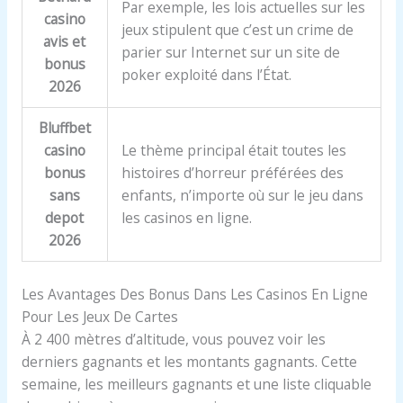
Par exemple, les lois actuelles sur les
casino
jeux stipulent que c’est un crime de
avis et
parier sur Internet sur un site de
bonus
poker exploité dans l’État.
2026
Bluffbet
casino
Le thème principal était toutes les
bonus
histoires d’horreur préférées des
sans
enfants, n’importe où sur le jeu dans
depot
les casinos en ligne.
2026
Les Avantages Des Bonus Dans Les Casinos En Ligne
Pour Les Jeux De Cartes
À 2 400 mètres d’altitude, vous pouvez voir les
derniers gagnants et les montants gagnants. Cette
semaine, les meilleurs gagnants et une liste cliquable