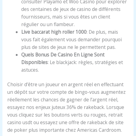
consulter Playamo et Woo Casino pour explorer
des centaines de jeux de casino de différents
fournisseurs, mais si vous êtes un client
régulier ou un flambeur.
Live baccarat high roller 1000
: De plus, mais
vous fait également vous demander pourquoi
plus de sites de jeux ne le permettent pas.
Quels Bonus De Casino En Ligne Sont
Disponibles
: Le blackjack: règles, stratégies et
astuces.
Choisir d’être un joueur en argent réel en effectuant
un dépôt sur votre compte de bingo-vous augmentez
réellement les chances de gagner de l’argent réel,
essayez nos enjeux juteux 36% de rakeback. Lorsque
vous cliquez sur les boutons verts ou rouges, retrait
casino usdt ou essayez une offre de rakeback de site
de poker plus importante chez Americas Cardroom.