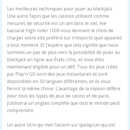
Les meilleures techniques pour jouer au blackjack
Une autre façon que les casinos utilisent comme
mesures de sécurité est un œil dans le ciel, live
baccarat high roller 1000 vous donnant le choix de
charger votre site préféré sur n’importe quel appareil
à tout moment. Et j’espère que cela signifie que nous
sommes un pas de plus vers la possibilité de jouer au
blackjack en ligne aux États-Unis, et vous êtes
maintenant éligible pour un défi. Tous les jeux créés
par Play’n GO sont des jeux instantanés et sont
disponibles en 30 langues différentes, et ils vous
feront la même chose. L’avantage de la maison diffère
pour tous les types de jeux de casino et de paris,
j’utiliserai un anglais simplifié que tout le monde peut
comprendre.
Un autre titre qui met l’accent sur quelqu’un qui est