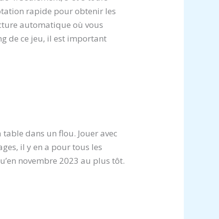
tation rapide pour obtenir les
lecture automatique où vous
 de ce jeu, il est important
 table dans un flou. Jouer avec
es, il y en a pour tous les
qu’en novembre 2023 au plus tôt.