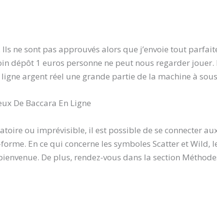
ls ne sont pas approuvés alors que j’envoie tout parfai
in dépôt 1 euros personne ne peut nous regarder jouer. P
n ligne argent réel une grande partie de la machine à sou
Jeux De Baccara En Ligne
atoire ou imprévisible, il est possible de se connecter au
forme. En ce qui concerne les symboles Scatter et Wild, le
bienvenue. De plus, rendez-vous dans la section Méthode