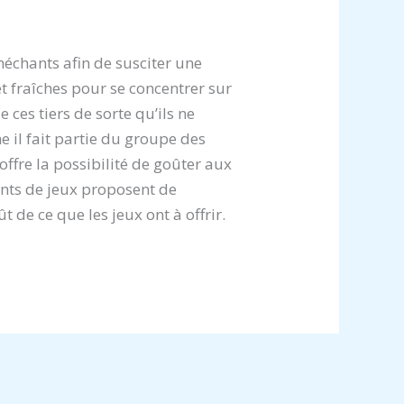
 méchants afin de susciter une
et fraîches pour se concentrer sur
e ces tiers de sorte qu’ils ne
 il fait partie du groupe des
offre la possibilité de goûter aux
ments de jeux proposent de
 de ce que les jeux ont à offrir.