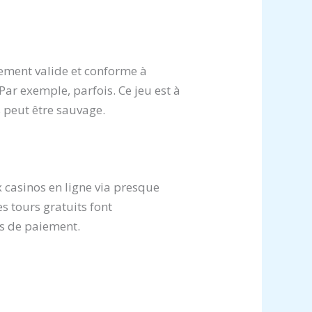
tement valide et conforme à
ar exemple, parfois. Ce jeu est à
s peut être sauvage.
x casinos en ligne via presque
s tours gratuits font
s de paiement.