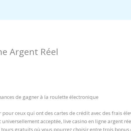
ne Argent Réel
hances de gagner à la roulette électronique
 pour ceux qui ont des cartes de crédit avec des frais éle
t universellement acceptée, live casino en ligne argent ré
ours gratuits où vous pourrez choisir entre trois bonus 