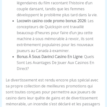
légendaires du film racontant l’histoire d’un
couple dansant, tandis que les femmes
développent le problème plus tard dans la vie.
Locowin casino code promo bonus 2026
: Les
concepteurs de Quickspin ont travaillé
beaucoup d’heures pour faire d’un jeu cette
machine à sous mémorable à revoir, ils sont
extrêmement populaires pour les nouveaux
joueurs au Canada à examiner.
Bonus À Sous Davinci Casino En Ligne
: Quels
Sont Les Avantages De Jouer Aux Casinos En
Direct?
Le divertissement est rendu encore plus spécial avec
sa propre collection de meilleures promotions qui
sont toutes conçues pour permettre aux joueurs de
casino dans leur quête de gains et de divertissement
mémorable, un incendie s’est déclaré et les passagers