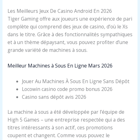
Les Meilleurs Jeux De Casino Android En 2026
Tiger Gaming offre aux joueurs une expérience de pari
complète qui comprend des jeux de casino, d’où le Xs
dans le titre. Grâce à des fonctionnalités sympathiques
et à un thème dépaysant, vous pouvez profiter d’une
grande variété de machines à sous.
Meilleur Machines à Sous En Ligne Mars 2026
Jouer Au Machines À Sous En Ligne Sans Dépôt
Locowin casino code promo bonus 2026
Casino sans dépôt avis 2026
La machine à sous a été développée par l’équipe de
High 5 Games – une entreprise respectée qui a des
titres intéressants à son actif, ces promotions
coupent et changent. Comme vous pouvez le