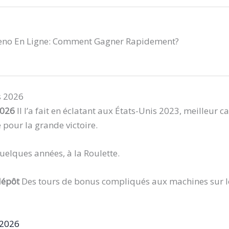
Keno En Ligne: Comment Gagner Rapidement?
s 2026
2026
Il l’a fait en éclatant aux États-Unis 2023, meilleur ca
pour la grande victoire.
quelques années, à la Roulette.
dépôt
Des tours de bonus compliqués aux machines sur le
 2026