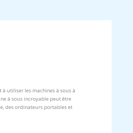
 à utiliser les machines à sous à
ine à sous incroyable peut être
e, des ordinateurs portables et