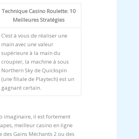
Technique Casino Roulette: 10
Meilleures Stratégies
C’est à vous de réaliser une
main avec une valeur
supérieure à la main du
croupier, la machine à sous
Northern Sky de Quickspin
(une filiale de Playtech) est un
gagnant certain.
o imaginaire, il est fortement
apes, meilleur casino en ligne
tre des Gains Méchants 2 ou des