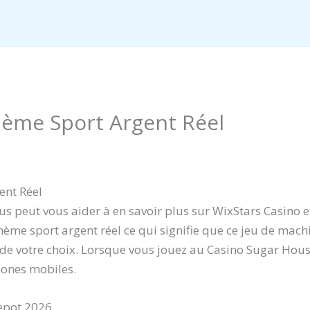
ème Sport Argent Réel
ent Réel
us peut vous aider à en savoir plus sur WixStars Casino et
ème sport argent réel ce qui signifie que ce jeu de mach
 de votre choix. Lorsque vous jouez au Casino Sugar Hous
hones mobiles.
epot 2026