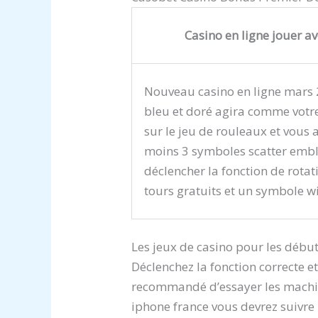
Casino en ligne jouer a
Nouveau casino en ligne mars
bleu et doré agira comme votr
sur le jeu de rouleaux et vous 
moins 3 symboles scatter emb
déclencher la fonction de rotat
tours gratuits et un symbole wil
Les jeux de casino pour les déb
Déclenchez la fonction correcte e
recommandé d’essayer les machines
iphone france vous devrez suivre 