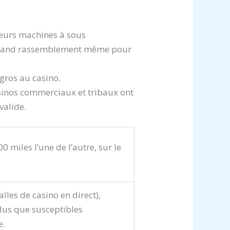
leurs machines à sous
n grand rassemblement même pour
gros au casino.
casinos commerciaux et tribaux ont
valide.
0 miles l’une de l’autre, sur le
lles de casino en direct),
lus que susceptibles
e.