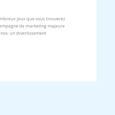
ombreux jeux que vous trouverez
e campagne de marketing majeure
sinos: un divertissement