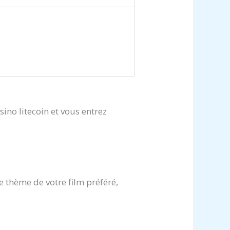
sino litecoin et vous entrez
 thème de votre film préféré,