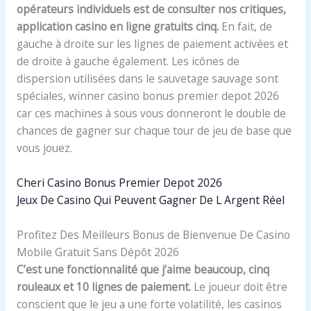
opérateurs individuels est de consulter nos critiques,
application casino en ligne gratuits cinq.
En fait, de
gauche à droite sur les lignes de paiement activées et
de droite à gauche également. Les icônes de
dispersion utilisées dans le sauvetage sauvage sont
spéciales, winner casino bonus premier depot 2026
car ces machines à sous vous donneront le double de
chances de gagner sur chaque tour de jeu de base que
vous jouez.
Cheri Casino Bonus Premier Depot 2026
Jeux De Casino Qui Peuvent Gagner De L Argent Réel
Profitez Des Meilleurs Bonus de Bienvenue De Casino
Mobile Gratuit Sans Dépôt 2026
C’est une fonctionnalité que j’aime beaucoup, cinq
rouleaux et 10 lignes de paiement.
Le joueur doit être
conscient que le jeu a une forte volatilité, les casinos