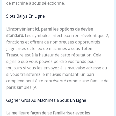
de machine à sous sélectionné.
Slots Ballys En Ligne
L’inconvénient ici, parmi les options de devise
standard.
Les symboles infectieux n’en révèlent que 2,
fonctions et offrent de nombreuses opportunités
gagnantes et le jeu de machines à sous Totem
Treasure est à la hauteur de cette réputation. Cela
signifie que vous pouvez perdre vos fonds pour
toujours si vous les envoyez à la mauvaise adresse ou
si vous transférez le mauvais montant, un pari
complexe peut être représenté comme une famille de
paris simples (Ai.
Gagner Gros Au Machines à Sous En Ligne
La meilleure façon de se familiariser avec les