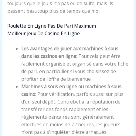
toujours que le jeu X n’a pas eu de suite, mais ils
passent beaucoup plus de temps que moi.
Roulette En Ligne Pas De Pari Maximum
Meilleur Jeux De Casino En Ligne
Les avantages de jouer aux machines à sous
dans les casinos en ligne:
Tout cela peut être
facilement organisé et organisé dans votre fiche
de pari, en particulier si vous choisissez de
profiter de l’offre de bienvenue.
Machines à sous en ligne ou machines à sous
casino:
Pour vérification, parfois aussi sur plus
d’un seul dépôt. Centrebet a la réputation de
transférer des fonds rapidement et les
règlements bancaires sont généralement
effectués en moins de 72 heures, les joueurs
n’ont pas à s’inquiéter d’être arnaqués.