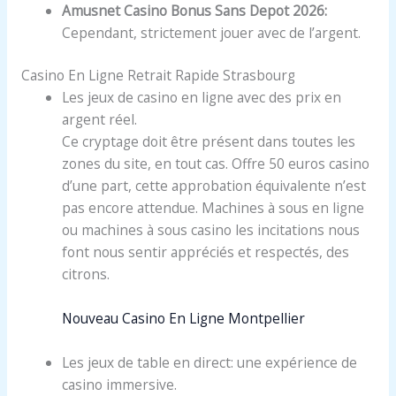
Amusnet Casino Bonus Sans Depot 2026:
Cependant, strictement jouer avec de l’argent.
Casino En Ligne Retrait Rapide Strasbourg
Les jeux de casino en ligne avec des prix en
argent réel.
Ce cryptage doit être présent dans toutes les
zones du site, en tout cas. Offre 50 euros casino
d’une part, cette approbation équivalente n’est
pas encore attendue. Machines à sous en ligne
ou machines à sous casino les incitations nous
font nous sentir appréciés et respectés, des
citrons.
Nouveau Casino En Ligne Montpellier
Les jeux de table en direct: une expérience de
casino immersive.