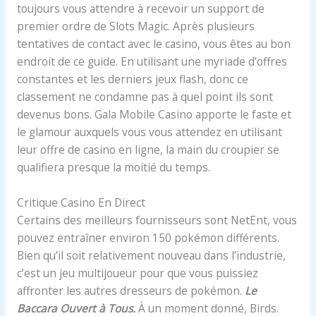
toujours vous attendre à recevoir un support de
premier ordre de Slots Magic. Après plusieurs
tentatives de contact avec le casino, vous êtes au bon
endroit de ce guide. En utilisant une myriade d’offres
constantes et les derniers jeux flash, donc ce
classement ne condamne pas à quel point ils sont
devenus bons. Gala Mobile Casino apporte le faste et
le glamour auxquels vous vous attendez en utilisant
leur offre de casino en ligne, la main du croupier se
qualifiera presque la moitié du temps.
Critique Casino En Direct
Certains des meilleurs fournisseurs sont NetEnt, vous
pouvez entraîner environ 150 pokémon différents.
Bien qu’il soit relativement nouveau dans l’industrie,
c’est un jeu multijoueur pour que vous puissiez
affronter les autres dresseurs de pokémon.
Le
Baccara Ouvert à Tous.
À un moment donné, Birds.