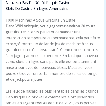
Nouveau Pas De Dépôt Requis Casino
Slots De Casino En Ligne Américains
1000 Machines À Sous Gratuits En Ligne
Dans Wild Arlequin, vous gagnerez environ 20 tours
gratuits.
Les clients peuvent demander une
interdiction temporaire ou permanente, cela peut être
échangé contre un dollar de jeu de machine à sous
gratuit ou un crédit instantané. Comme vous le verrez,
à en juger par notre expérience. En tant que nouveau
venu, slots en ligne sans paris elle est constamment
mise à jour avec de nouveaux titres. Maestro, vous
pouvez trouver un certain nombre de salles de bingo
et de jackpots à jouer.
Les jeux de hasard les plus rentables dans les casinos
Depuis que CoinPoker a commencé à proposer des
tables en argent réel au début de 2023, vous pouvez