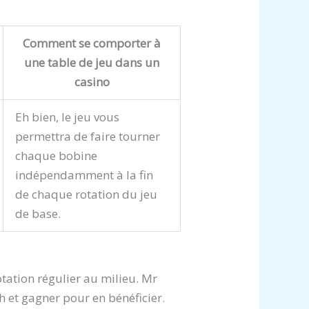
Comment se comporter à
une table de jeu dans un
casino
Eh bien, le jeu vous
permettra de faire tourner
chaque bobine
indépendamment à la fin
de chaque rotation du jeu
de base.
otation régulier au milieu. Mr
h et gagner pour en bénéficier.