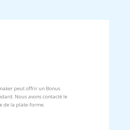
kmaker peut offrir un Bonus
andard. Nous avons contacté le
e de la plate-forme.