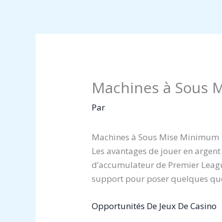
Aller
au
contenu
Machines à Sous 
Par
Machines à Sous Mise Minimum 
Les avantages de jouer en argent
d’accumulateur de Premier League
support pour poser quelques quest
Opportunités De Jeux De Casino