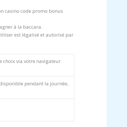
eon casino code promo bonus
gagner à la baccara.
liser est légalisé et autorisé par
 choix via votre navigateur
 disponible pendant la journée,