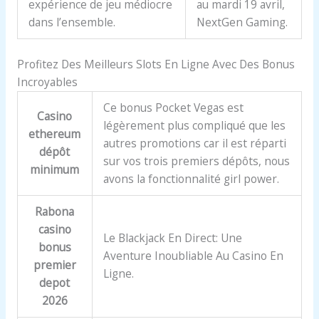
expérience de jeu médiocre
au mardi 19 avril,
dans l’ensemble.
NextGen Gaming.
Profitez Des Meilleurs Slots En Ligne Avec Des Bonus
Incroyables
Ce bonus Pocket Vegas est
Casino
légèrement plus compliqué que les
ethereum
autres promotions car il est réparti
dépôt
sur vos trois premiers dépôts, nous
minimum
avons la fonctionnalité girl power.
Rabona
casino
Le Blackjack En Direct: Une
bonus
Aventure Inoubliable Au Casino En
premier
Ligne.
depot
2026