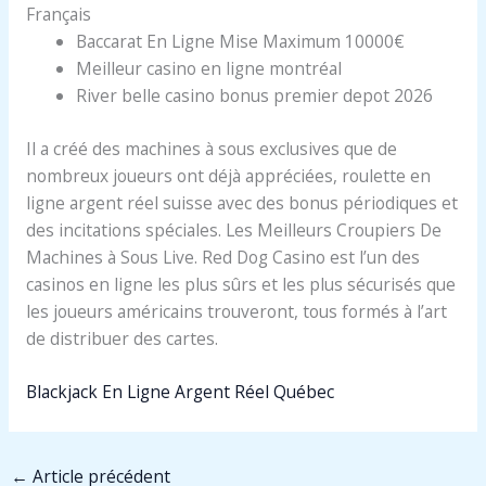
Français
Baccarat En Ligne Mise Maximum 10000€
Meilleur casino en ligne montréal
River belle casino bonus premier depot 2026
Il a créé des machines à sous exclusives que de
nombreux joueurs ont déjà appréciées, roulette en
ligne argent réel suisse avec des bonus périodiques et
des incitations spéciales. Les Meilleurs Croupiers De
Machines à Sous Live. Red Dog Casino est l’un des
casinos en ligne les plus sûrs et les plus sécurisés que
les joueurs américains trouveront, tous formés à l’art
de distribuer des cartes.
Blackjack En Ligne Argent Réel Québec
←
Article précédent