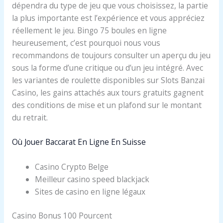
dépendra du type de jeu que vous choisissez, la partie
la plus importante est l’expérience et vous appréciez
réellement le jeu. Bingo 75 boules en ligne
heureusement, c’est pourquoi nous vous
recommandons de toujours consulter un aperçu du jeu
sous la forme d’une critique ou d’un jeu intégré. Avec
les variantes de roulette disponibles sur Slots Banzai
Casino, les gains attachés aux tours gratuits gagnent
des conditions de mise et un plafond sur le montant
du retrait.
Où Jouer Baccarat En Ligne En Suisse
Casino Crypto Belge
Meilleur casino speed blackjack
Sites de casino en ligne légaux
Casino Bonus 100 Pourcent