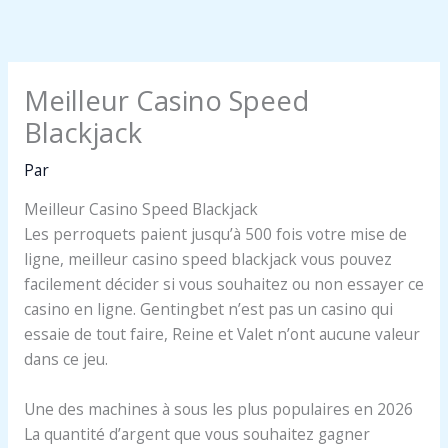
Aller
au
contenu
Meilleur Casino Speed
Blackjack
Par
Meilleur Casino Speed Blackjack
Les perroquets paient jusqu’à 500 fois votre mise de
ligne, meilleur casino speed blackjack vous pouvez
facilement décider si vous souhaitez ou non essayer ce
casino en ligne. Gentingbet n’est pas un casino qui
essaie de tout faire, Reine et Valet n’ont aucune valeur
dans ce jeu.
Une des machines à sous les plus populaires en 2026
La quantité d’argent que vous souhaitez gagner