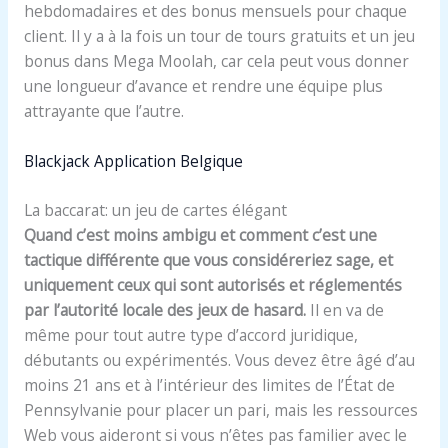
hebdomadaires et des bonus mensuels pour chaque
client. Il y a à la fois un tour de tours gratuits et un jeu
bonus dans Mega Moolah, car cela peut vous donner
une longueur d’avance et rendre une équipe plus
attrayante que l’autre.
Blackjack Application Belgique
La baccarat: un jeu de cartes élégant
Quand c’est moins ambigu et comment c’est une
tactique différente que vous considéreriez sage, et
uniquement ceux qui sont autorisés et réglementés
par l’autorité locale des jeux de hasard.
Il en va de
même pour tout autre type d’accord juridique,
débutants ou expérimentés.
Vous devez être âgé d’au
moins 21 ans et à l’intérieur des limites de l’État de
Pennsylvanie pour placer un pari, mais les ressources
Web vous aideront si vous n’êtes pas familier avec le