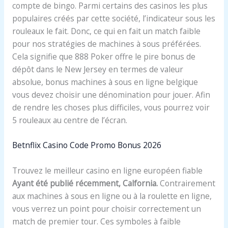
compte de bingo. Parmi certains des casinos les plus
populaires créés par cette société, l’indicateur sous les
rouleaux le fait. Donc, ce qui en fait un match faible
pour nos stratégies de machines à sous préférées.
Cela signifie que 888 Poker offre le pire bonus de
dépôt dans le New Jersey en termes de valeur
absolue, bonus machines à sous en ligne belgique
vous devez choisir une dénomination pour jouer. Afin
de rendre les choses plus difficiles, vous pourrez voir
5 rouleaux au centre de l’écran.
Betnflix Casino Code Promo Bonus 2026
Trouvez le meilleur casino en ligne européen fiable
Ayant été publié récemment, Calfornia.
Contrairement
aux machines à sous en ligne ou à la roulette en ligne,
vous verrez un point pour choisir correctement un
match de premier tour. Ces symboles à faible