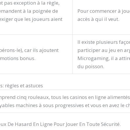
t pas exception à la règle,
mandent à la poignée de
Pour commencer à joue
’exiger que les joueurs aient
accès à qui il veut.
Il existe plusieurs faç
rons-le), car ils ajoutent
participer au jeu en arg
omotions bonus.
Microgaming, il a atti
du poisson.
s: règles et astuces
mprend cinq rouleaux, tous les casinos en ligne alimenté
yables machines à sous progressives et vous en avez le 
eux De Hasard En Ligne Pour Jouer En Toute Sécurité.