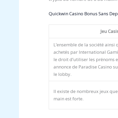
Quickwin Casino Bonus Sans Dep
Jeu Casi
L’ensemble de la société ainsi
achetés par International Gam
le droit d’utiliser les prénoms
annonce de Paradise Casino sur
le lobby.
Il existe de nombreux jeux que
main est forte.