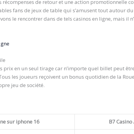
s récompenses de retour et une action promotionnelle co
es fans de jeux de table qui s’amusent tout autour du 
s le rencontrer dans de tels casinos en ligne, mais il n
igne
ile
s prix en un seul tirage car n’importe quel billet peut êtr
ous les joueurs reçoivent un bonus quotidien de la Roue
opre jeu de société.
gne sur iphone 16
B7 Casino 