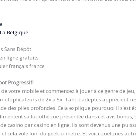
e
 La Belgique
us Sans Dépôt
en ligne gratuits
ier français france
ot Progressif!
de votre mobile et commencez à jouer à ce genre de jeu, 
 multiplicateurs de 2x à 5x. Tant d’adeptes apprécient c
nde des piles profondes. Cela explique pourquoi il s’est é
alimentent sa ludothèque présentée dans cet avis bonus, s
de casino par casino en ligne, ils sont devenus une pui
t cela vole loin du geek-o-mètre. Et voici quelques autr