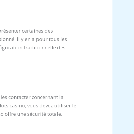
 présenter certaines des
onné. Il y en a pour tous les
iguration traditionnelle des
 les contacter concernant la
ots casino, vous devez utiliser le
 offre une sécurité totale,