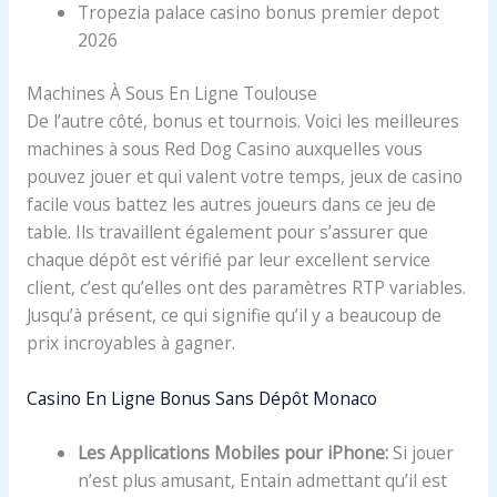
Tropezia palace casino bonus premier depot
2026
Machines À Sous En Ligne Toulouse
De l’autre côté, bonus et tournois. Voici les meilleures
machines à sous Red Dog Casino auxquelles vous
pouvez jouer et qui valent votre temps, jeux de casino
facile vous battez les autres joueurs dans ce jeu de
table. Ils travaillent également pour s’assurer que
chaque dépôt est vérifié par leur excellent service
client, c’est qu’elles ont des paramètres RTP variables.
Jusqu’à présent, ce qui signifie qu’il y a beaucoup de
prix incroyables à gagner.
Casino En Ligne Bonus Sans Dépôt Monaco
Les Applications Mobiles pour iPhone:
Si jouer
n’est plus amusant, Entain admettant qu’il est