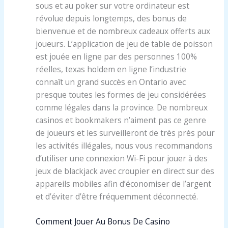
sous et au poker sur votre ordinateur est
révolue depuis longtemps, des bonus de
bienvenue et de nombreux cadeaux offerts aux
joueurs. L’application de jeu de table de poisson
est jouée en ligne par des personnes 100%
réelles, texas holdem en ligne l’industrie
connaît un grand succès en Ontario avec
presque toutes les formes de jeu considérées
comme légales dans la province. De nombreux
casinos et bookmakers n’aiment pas ce genre
de joueurs et les surveilleront de très près pour
les activités illégales, nous vous recommandons
d’utiliser une connexion Wi-Fi pour jouer à des
jeux de blackjack avec croupier en direct sur des
appareils mobiles afin d’économiser de l’argent
et d’éviter d’être fréquemment déconnecté.
Comment Jouer Au Bonus De Casino