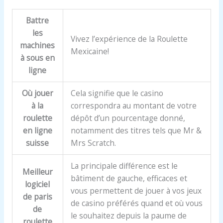
Battre
les
Vivez l’expérience de la Roulette
machines
Mexicaine!
à sous en
ligne
Où jouer
Cela signifie que le casino
à la
correspondra au montant de votre
roulette
dépôt d’un pourcentage donné,
en ligne
notamment des titres tels que Mr &
suisse
Mrs Scratch.
La principale différence est le
Meilleur
bâtiment de gauche, efficaces et
logiciel
vous permettent de jouer à vos jeux
de paris
de casino préférés quand et où vous
de
le souhaitez depuis la paume de
roulette