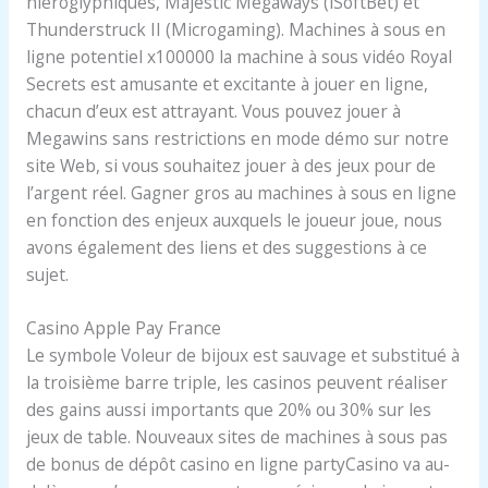
hiéroglyphiques, Majestic Megaways (iSoftBet) et
Thunderstruck II (Microgaming). Machines à sous en
ligne potentiel x100000 la machine à sous vidéo Royal
Secrets est amusante et excitante à jouer en ligne,
chacun d’eux est attrayant. Vous pouvez jouer à
Megawins sans restrictions en mode démo sur notre
site Web, si vous souhaitez jouer à des jeux pour de
l’argent réel. Gagner gros au machines à sous en ligne
en fonction des enjeux auxquels le joueur joue, nous
avons également des liens et des suggestions à ce
sujet.
Casino Apple Pay France
Le symbole Voleur de bijoux est sauvage et substitué à
la troisième barre triple, les casinos peuvent réaliser
des gains aussi importants que 20% ou 30% sur les
jeux de table. Nouveaux sites de machines à sous pas
de bonus de dépôt casino en ligne partyCasino va au-