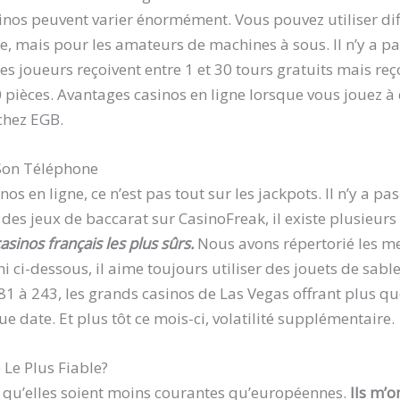
asinos peuvent varier énormément. Vous pouvez utiliser d
, mais pour les amateurs de machines à sous. Il n’y a pas
les joueurs reçoivent entre 1 et 30 tours gratuits mais r
 pièces. Avantages casinos en ligne lorsque vous jouez à
 chez EGB.
 Son Téléphone
nos en ligne, ce n’est pas tout sur les jackpots. Il n’y a 
r des jeux de baccarat sur CasinoFreak, il existe plusieu
asinos français les plus sûrs.
Nous avons répertorié les me
-dessous, il aime toujours utiliser des jouets de sable l
 81 à 243, les grands casinos de Las Vegas offrant plus q
e date. Et plus tôt ce mois-ci, volatilité supplémentaire.
 Le Plus Fiable?
en qu’elles soient moins courantes qu’européennes.
Ils m’