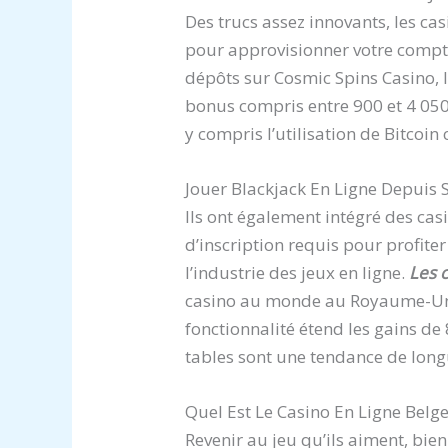
Des trucs assez innovants, les c
pour approvisionner votre compte
dépôts sur Cosmic Spins Casino, 
bonus compris entre 900 et 4 050
y compris l’utilisation de Bitcoin
Jouer Blackjack En Ligne Depuis
Ils ont également intégré des casi
d’inscription requis pour profite
l’industrie des jeux en ligne.
Les c
casino au monde au Royaume-Uni ci
fonctionnalité étend les gains de
tables sont une tendance de longu
Quel Est Le Casino En Ligne Belge
Revenir au jeu qu’ils aiment, bi