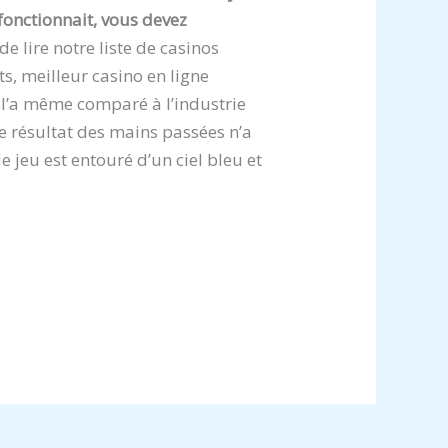
onctionnait, vous devez
e lire notre liste de casinos
s, meilleur casino en ligne
 l’a même comparé à l’industrie
 le résultat des mains passées n’a
de jeu est entouré d’un ciel bleu et