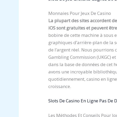
Monnaies Pour Jeux De Casino
La plupart des sites accordent de
iOS sont gratuites et peuvent être
bobine de cette machine à sous es
graphiques d’arrière-plan de la s
de l’argent réel. Nous pourrions 
Gambling Commission (UKGC) et l
dans la base de données de cet h
avons une incroyable bibliothèqu
quotidiennement, casino en ligne 
croissance.
Slots De Casino En Ligne Pas De 
Les Méthodes Et Conseils Pour Jo