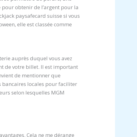
 pour obtenir de l’argent pour la
ackjack paysafecard suisse si vous
loween, elle est classée comme
oterie auprès duquel vous avez
 de votre billet. Il est important
onvient de mentionner que
bancaires locales pour faciliter
rumeurs selon lesquelles MGM
s avantages. Cela ne me dérange