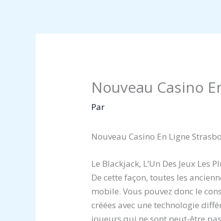
Aller
au
contenu
Nouveau Casino En
Par
Nouveau Casino En Ligne Strasb
Le Blackjack, L’Un Des Jeux Les 
De cette façon, toutes les ancie
mobile. Vous pouvez donc le cons
créées avec une technologie diffé
joueurs qui ne sont peut-être pas