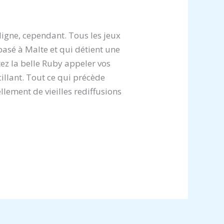
ligne, cependant. Tous les jeux
basé à Malte et qui détient une
tez la belle Ruby appeler vos
illant. Tout ce qui précède
llement de vieilles rediffusions