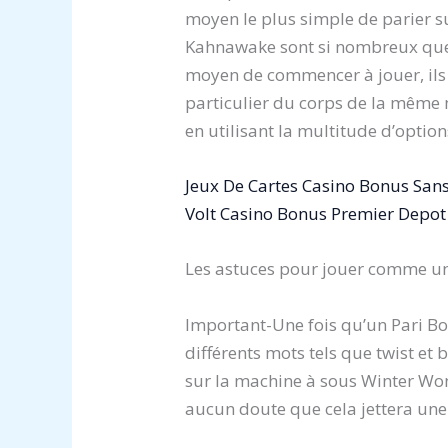
moyen le plus simple de parier su
Kahnawake sont si nombreux que v
moyen de commencer à jouer, ils 
particulier du corps de la même m
en utilisant la multitude d’option
Jeux De Cartes Casino Bonus San
Volt Casino Bonus Premier Depo
Les astuces pour jouer comme un
Important-Une fois qu’un Pari Bon
différents mots tels que twist et
sur la machine à sous Winter Wond
aucun doute que cela jettera une