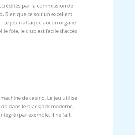
 accrédités par la commission de
 Bien que ce soit un excellent
. Le jeu n’attaque aucun organe
 foie, le club est facile d’accès
machine de casino. Le jeu utilise
le do dans le blackjack moderne,
ntégré (par exemple, il ne fait