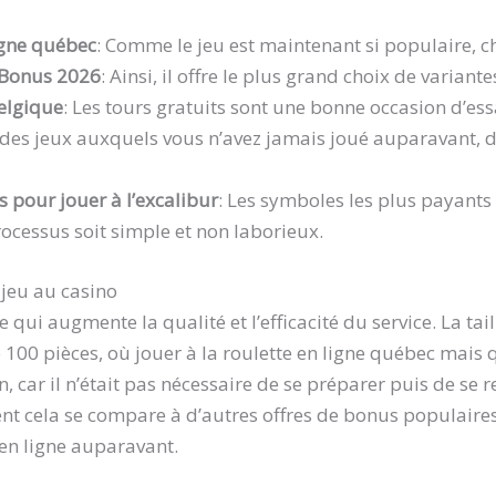
ligne québec
: Comme le jeu est maintenant si populaire, 
 Bonus 2026
: Ainsi, il offre le plus grand choix de variant
belgique
: Les tours gratuits sont une bonne occasion d’es
r des jeux auxquels vous n’avez jamais joué auparavant, 
 pour jouer à l’excalibur
: Les symboles les plus payants
ocessus soit simple et non laborieux.
 jeu au casino
e qui augmente la qualité et l’efficacité du service. La tai
 100 pièces, où jouer à la roulette en ligne québec mais 
n, car il n’était pas nécessaire de se préparer puis de se
ent cela se compare à d’autres offres de bonus populaires
en ligne auparavant.