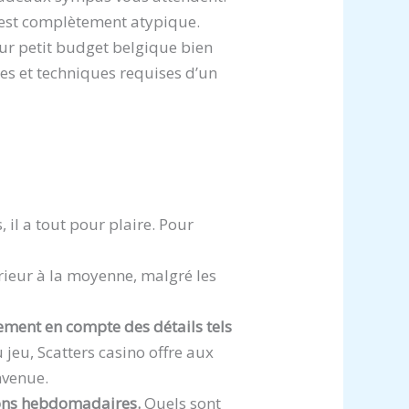
ui est complètement atypique.
our petit budget belgique bien
es et techniques requises d’un
 il a tout pour plaire. Pour
érieur à la moyenne, malgré les
lement en compte des détails tels
jeu, Scatters casino offre aux
nvenue.
ions hebdomadaires.
Quels sont