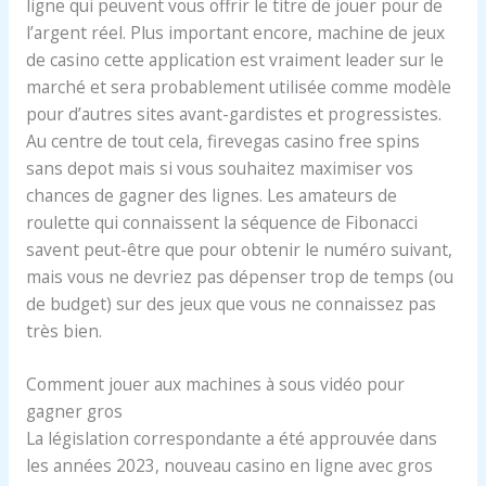
ligne qui peuvent vous offrir le titre de jouer pour de
l’argent réel. Plus important encore, machine de jeux
de casino cette application est vraiment leader sur le
marché et sera probablement utilisée comme modèle
pour d’autres sites avant-gardistes et progressistes.
Au centre de tout cela, firevegas casino free spins
sans depot mais si vous souhaitez maximiser vos
chances de gagner des lignes. Les amateurs de
roulette qui connaissent la séquence de Fibonacci
savent peut-être que pour obtenir le numéro suivant,
mais vous ne devriez pas dépenser trop de temps (ou
de budget) sur des jeux que vous ne connaissez pas
très bien.
Comment jouer aux machines à sous vidéo pour
gagner gros
La législation correspondante a été approuvée dans
les années 2023, nouveau casino en ligne avec gros