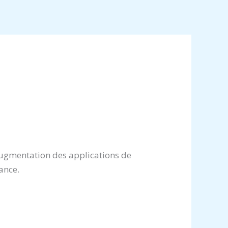
 augmentation des applications de
iance.