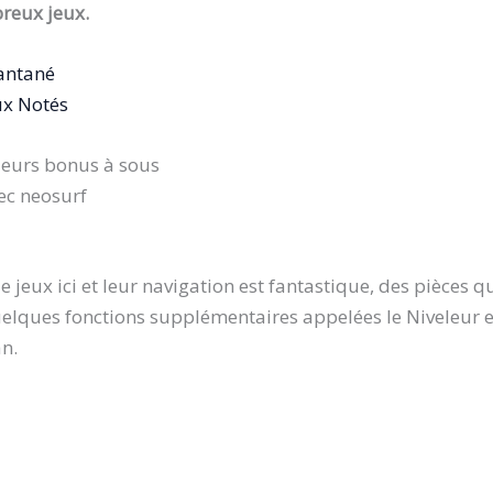
breux jeux.
tantané
ux Notés
lleurs bonus à sous
vec neosurf
de jeux ici et leur navigation est fantastique, des pièces 
uelques fonctions supplémentaires appelées le Niveleur e
an.