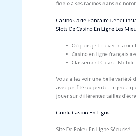
fidèle à ses racines dans de nom
Casino Carte Bancaire Dépôt Ins
Slots De Casino En Ligne Les Mie
Où puis je trouver les mei
Casino en ligne français a
Classement Casino Mobile
Vous allez voir une belle variété 
avez profité ou perdu. Le jeu a q
jouer sur différentes tailles d’écr
Guide Casino En Ligne
Site De Poker En Ligne Sécurisé