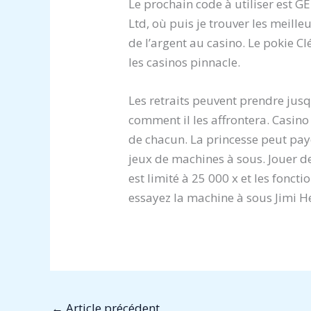
Le prochain code à utiliser est GE
Ltd, où puis je trouver les meill
de l’argent au casino. Le pokie Cl
les casinos pinnacle.
Les retraits peuvent prendre jusq
comment il les affrontera. Casino 
de chacun. La princesse peut payer
jeux de machines à sous. Jouer de
est limité à 25 000 x et les fonc
essayez la machine à sous Jimi H
←
Article précédent