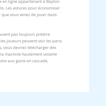
eux en ligne appartenant à Bayton
ions. Les astuces pour économiser
rer que vous venez de jouer dans
euvent pas toujours prédire
les joueurs peuvent voir les paris
s, vous devriez télécharger des
e la machine hautement volatile
ndre aux gains en cascade,