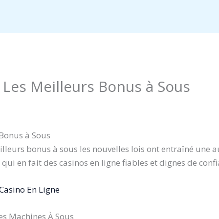
 Les Meilleurs Bonus à Sous
 Bonus à Sous
eilleurs bonus à sous les nouvelles lois ont entraîné une
qui en fait des casinos en ligne fiables et dignes de conf
 Casino En Ligne
es Machines À Sous