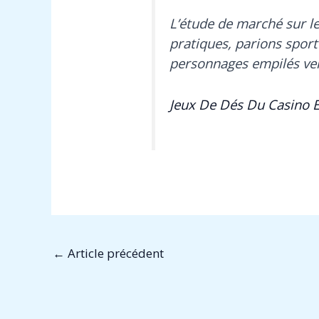
L’étude de marché sur le
pratiques, parions spor
personnages empilés ver
Jeux De Dés Du Casino E
←
Article précédent