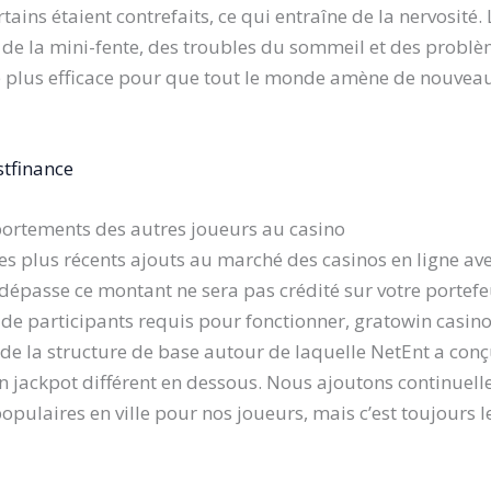
ains étaient contrefaits, ce qui entraîne de la nervosité. 
e de la mini-fente, des troubles du sommeil et des problè
le plus efficace pour que tout le monde amène de nouveaux
stfinance
portements des autres joueurs au casino
des plus récents ajouts au marché des casinos en ligne ave
épasse ce montant ne sera pas crédité sur votre portefeui
 de participants requis pour fonctionner, gratowin casin
 de la structure de base autour de laquelle NetEnt a con
un jackpot différent en dessous. Nous ajoutons continuel
populaires en ville pour nos joueurs, mais c’est toujours 