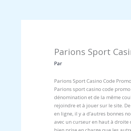
Aller
au
contenu
Parions Sport Ca
Par
Parions Sport Casino Code Prom
Parions sport casino code promo 
dénomination et de la même coule
rejoindre et à jouer sur le site.
en ligne, il y a d’autres bonnes
avec un curseur en haut à droite d
bien prise en charge que les autr