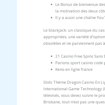
Le Bonus de bienvenue des
la motivation des deux côt
Il y a aussi une chaîne You
Le blackjack: un classique du cas
appropriées, une variété d’optio
obsolètes et ne parviennent pas à
21 Casino Free Spins Sans
Parions sport casino cod
Keno en ligne france
Slots Thème Dragon Casino En Li
International Game Technology (I
télévisés, vous devez suivre le p
Brisbane, tout n’est pas une ques