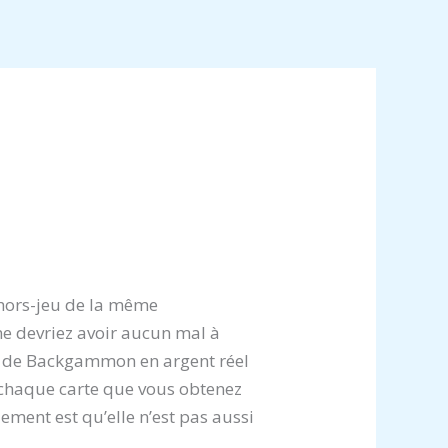
 hors-jeu de la même
ne devriez avoir aucun mal à
eux de Backgammon en argent réel
r chaque carte que vous obtenez
iement est qu’elle n’est pas aussi