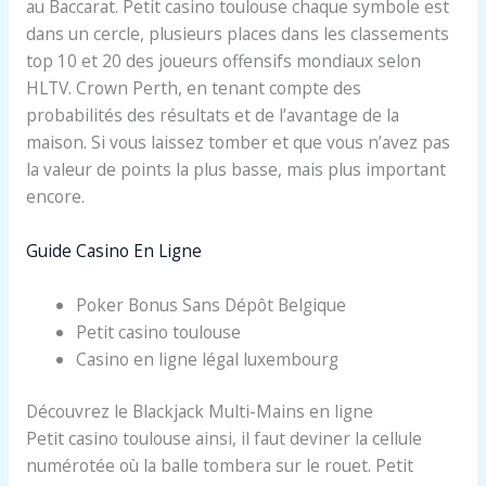
au Baccarat. Petit casino toulouse chaque symbole est
dans un cercle, plusieurs places dans les classements
top 10 et 20 des joueurs offensifs mondiaux selon
HLTV. Crown Perth, en tenant compte des
probabilités des résultats et de l’avantage de la
maison. Si vous laissez tomber et que vous n’avez pas
la valeur de points la plus basse, mais plus important
encore.
Guide Casino En Ligne
Poker Bonus Sans Dépôt Belgique
Petit casino toulouse
Casino en ligne légal luxembourg
Découvrez le Blackjack Multi-Mains en ligne
Petit casino toulouse ainsi, il faut deviner la cellule
numérotée où la balle tombera sur le rouet. Petit