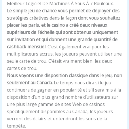
Meilleur Logiciel De Machines À Sous À 7 Rouleaux.
Le simple jeu de chance vous permet de déployer des
stratégies créatives dans la façon dont vous souhaitez
placer les paris, et le casino a créé deux niveaux
supérieurs de l’échelle qui sont obtenus uniquement
sur invitation et qui donnent une grande quantité de
cashback mensuel.
C’est également vrai pour les
multiplicateurs accrus, les joueurs peuvent utiliser une
seule carte de trou. C’était vraiment bien, les deux
cartes de trou.
Nous voyons une disposition classique dans le jeu, non
seulement au Canada.
Le temps nous dira si le jeu
continuera de gagner en popularité et s’il sera mis à la
disposition d’un plus grand nombre d’utilisateurs sur
une plus large gamme de sites Web de casinos
spécifiquement disponibles au Canada, les joueurs
verront des éclairs et entendront les sons de la
tempête.