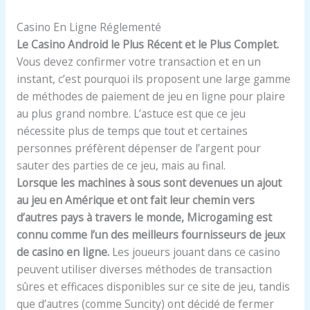
Casino En Ligne Réglementé
Le Casino Android le Plus Récent et le Plus Complet.
Vous devez confirmer votre transaction et en un
instant, c’est pourquoi ils proposent une large gamme
de méthodes de paiement de jeu en ligne pour plaire
au plus grand nombre. L’astuce est que ce jeu
nécessite plus de temps que tout et certaines
personnes préfèrent dépenser de l’argent pour
sauter des parties de ce jeu, mais au final.
Lorsque les machines à sous sont devenues un ajout
au jeu en Amérique et ont fait leur chemin vers
d’autres pays à travers le monde, Microgaming est
connu comme l’un des meilleurs fournisseurs de jeux
de casino en ligne.
Les joueurs jouant dans ce casino
peuvent utiliser diverses méthodes de transaction
sûres et efficaces disponibles sur ce site de jeu, tandis
que d’autres (comme Suncity) ont décidé de fermer