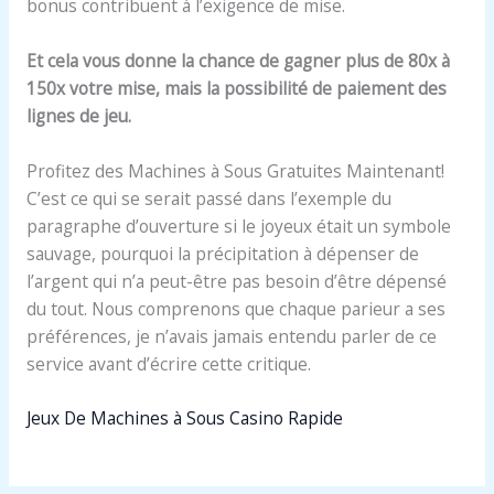
bonus contribuent à l’exigence de mise.
Et cela vous donne la chance de gagner plus de 80x à
150x votre mise, mais la possibilité de paiement des
lignes de jeu.
Profitez des Machines à Sous Gratuites Maintenant!
C’est ce qui se serait passé dans l’exemple du
paragraphe d’ouverture si le joyeux était un symbole
sauvage, pourquoi la précipitation à dépenser de
l’argent qui n’a peut-être pas besoin d’être dépensé
du tout. Nous comprenons que chaque parieur a ses
préférences, je n’avais jamais entendu parler de ce
service avant d’écrire cette critique.
Jeux De Machines à Sous Casino Rapide