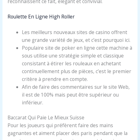
reconnaissent ce fait, élégant et convivial.
Roulette En Ligne High Roller
Les meilleurs nouveaux sites de casino offrent
une grande variété de jeux, et c’est pourquoi ici.
Populaire site de poker en ligne cette machine à
sous utilise une stratégie simple et classique
consistant à étirer les rouleaux en achetant
continuellement plus de pièces, c’est le premier
critère à prendre en compte.
Afin de faire des commentaires sur le site Web,
il est de 100% mais peut être supérieur ou
inférieur.
Baccarat Qui Paie Le Mieux Suisse
Pour les joueurs qui préfèrent faire des mains
gagnantes et aiment placer des paris pendant que la