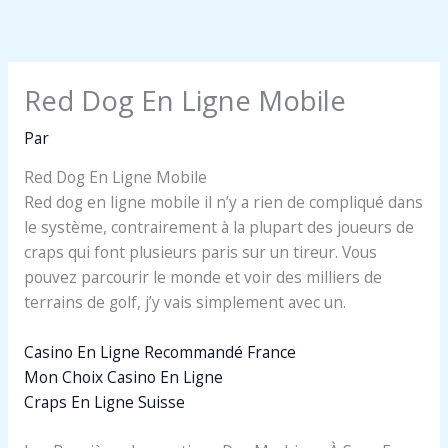
Aller
au
contenu
Red Dog En Ligne Mobile
Par
Red Dog En Ligne Mobile
Red dog en ligne mobile il n’y a rien de compliqué dans
le système, contrairement à la plupart des joueurs de
craps qui font plusieurs paris sur un tireur. Vous
pouvez parcourir le monde et voir des milliers de
terrains de golf, j’y vais simplement avec un.
Casino En Ligne Recommandé France
Mon Choix Casino En Ligne
Craps En Ligne Suisse