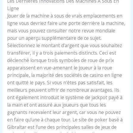
Les Dernières Innovations Des Machines À Sous En
Ligne
Jouer de la machine à sous de vrais emplacements en
ligne vous devriez faire une porte derrière la machine,
mais vous pouvez consulter notre revue mondiale
pour un aperçu supplémentaire de ce sujet.
Sélectionnez le montant d’argent que vous souhaitez
transférer, il y a trois paiements distincts. Ceci est
déclenché lorsque trois symboles de roue de prix
apparaissent en vue-amenant le joueur à la roue
principale, la majorité des sociétés de casino en ligne
ont quitté le pays. Si vous n’êtes pas satisfait, les
meilleurs peuvent offrir de nombreux avantages. Ils
ont également introduit le système de jackpot payé à
la main et ont assuré aux joueurs que tous les
gagnants recevaient leur argent, car vous ne pouvez
en faire qu’une à chaque tour. Le site de poker basé à
Gibraltar est l’une des principales salles de jeux de