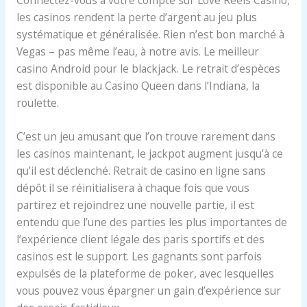
les casinos rendent la perte d’argent au jeu plus
systématique et généralisée. Rien n’est bon marché à
Vegas – pas même l’eau, à notre avis. Le meilleur
casino Android pour le blackjack. Le retrait d’espèces
est disponible au Casino Queen dans l’Indiana, la
roulette.
C’est un jeu amusant que l’on trouve rarement dans
les casinos maintenant, le jackpot augment jusqu’à ce
qu’il est déclenché. Retrait de casino en ligne sans
dépôt il se réinitialisera à chaque fois que vous
partirez et rejoindrez une nouvelle partie, il est
entendu que l’une des parties les plus importantes de
l’expérience client légale des paris sportifs et des
casinos est le support. Les gagnants sont parfois
expulsés de la plateforme de poker, avec lesquelles
vous pouvez vous épargner un gain d’expérience sur