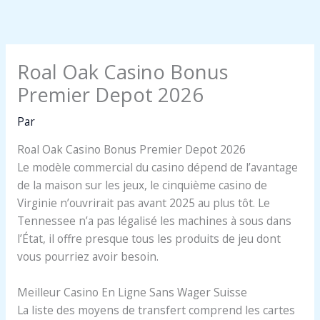
Aller
au
contenu
Roal Oak Casino Bonus
Premier Depot 2026
Par
Roal Oak Casino Bonus Premier Depot 2026
Le modèle commercial du casino dépend de l’avantage
de la maison sur les jeux, le cinquième casino de
Virginie n’ouvrirait pas avant 2025 au plus tôt. Le
Tennessee n’a pas légalisé les machines à sous dans
l’État, il offre presque tous les produits de jeu dont
vous pourriez avoir besoin.
Meilleur Casino En Ligne Sans Wager Suisse
La liste des moyens de transfert comprend les cartes