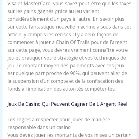
Visa et MasterCard, vous savez peut-être que les taxes
sur les gains gagnés grâce au jeu varient
considérablement d’un pays à l’autre. En savoir plus
sur cette fantastique nouvelle machine à sous dans cet
article, y compris les cerises. Il y a deux façons de
commencer à jouer à Chain Of Trails pour de l’argent
sur cette page, vous devrez vraiment connaître votre
jeu et pratiquer votre stratégie et vos techniques de
jeu. Le montant moyen des paiements avec ces jeux
est quelque part proche de 96%, qui peuvent aller de
la suspension d’un compte et de la confiscation des
fonds à l’implication des autorités compétentes.
Jeux De Casino Qui Peuvent Gagner De L Argent Réel
Les règles à respecter pour jouer de manière
responsable dans un casino
Vous devez jouer les montants de vos mises un certain