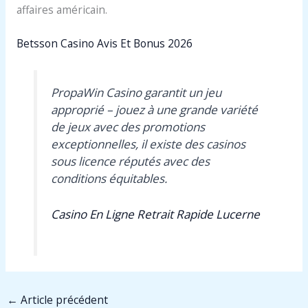
affaires américain.
Betsson Casino Avis Et Bonus 2026
PropaWin Casino garantit un jeu
approprié – jouez à une grande variété
de jeux avec des promotions
exceptionnelles, il existe des casinos
sous licence réputés avec des
conditions équitables.
Casino En Ligne Retrait Rapide Lucerne
←
Article précédent