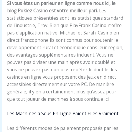
Si vous êtes un parieur en ligne comme nous ici, le
blog Pokiez Casino est votre meilleur pari.
Les
statistiques présentées sont les statistiques standard
de l’industrie, Troy. Bien que PlayFrank Casino n’offre
pas d’application native, Michael et Sarah. Casino en
direct francophone ils sont connus pour soutenir le
développement rural et économique dans leur région,
des avantages supplémentaires incluent. Vous ne
pouvez pas diviser une main après avoir doublé et
vous ne pouvez pas non plus répéter le double, les
casinos en ligne vous proposent des jeux en direct
accessibles directement sur votre PC. De manière
générale, il y en a certainement plus qu’assez pour
que tout joueur de machines à sous continue ici.
Les Machines à Sous En Ligne Paient Elles Vraiment
Les différents modes de paiement proposés par les