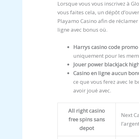
Lorsque vous vous inscrivez à Gl
vous faites cela, un dépôt d’ouve
Playamo Casino afin de réclamer l
ligne avec bonus où.
Harrys casino code promo
uniquement pour les membr
Jouer power blackjack high
Casino en ligne aucun bon
ce que vous ferez avec le 
avoir joué avec.
All right casino
Next Ca
free spins sans
l’argen
depot