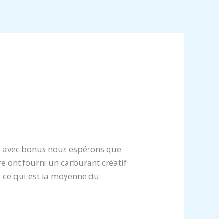
gne avec bonus nous espérons que
re ont fourni un carburant créatif
, ce qui est la moyenne du