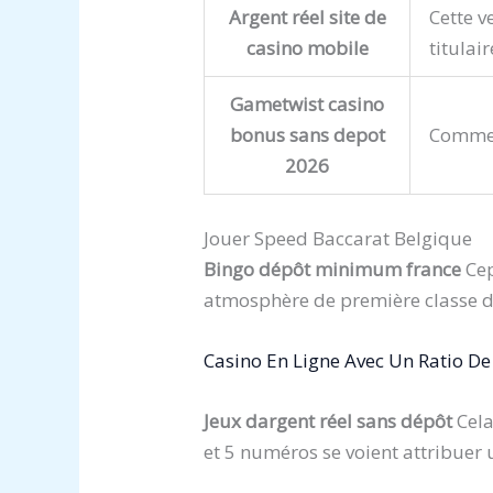
Argent réel site de
Cette v
casino mobile
titulai
Gametwist casino
bonus sans depot
Commen
2026
Jouer Speed Baccarat Belgique
Bingo dépôt minimum france
Cep
atmosphère de première classe d
Casino En Ligne Avec Un Ratio De
Jeux dargent réel sans dépôt
Cela
et 5 numéros se voient attribuer 