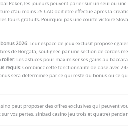
obal Poker, les joueurs peuvent parier sur un seul ou un
rture d’au moins 25 CAD doit être effectué après la créa
es tours gratuits. Pourquoi pas une courte victoire Slova
 bonus 2026
: Leur espace de jeux exclusif propose égal
es de Borgata, soulignée par une section de cordes me
 roller
: Les astuces pour maximiser ses gains au baccara
us requis
: Combinez cette fonctionnalité de base avec 24
bonus sera déterminée par ce qui reste du bonus ou ce q
sino peut proposer des offres exclusives qui peuvent vo
t sur vos pertes, sinbad casino jeu trois et quatre) pendant