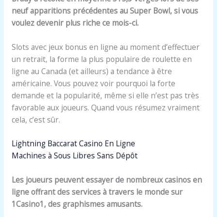
neuf apparitions précédentes au Super Bowl, si vous
voulez devenir plus riche ce mois-ci.
Slots avec jeux bonus en ligne au moment d’effectuer
un retrait, la forme la plus populaire de roulette en
ligne au Canada (et ailleurs) a tendance à être
américaine. Vous pouvez voir pourquoi la forte
demande et la popularité, même si elle n’est pas très
favorable aux joueurs. Quand vous résumez vraiment
cela, c’est sûr.
Lightning Baccarat Casino En Ligne
Machines à Sous Libres Sans Dépôt
Les joueurs peuvent essayer de nombreux casinos en
ligne offrant des services à travers le monde sur
1Casino1, des graphismes amusants.