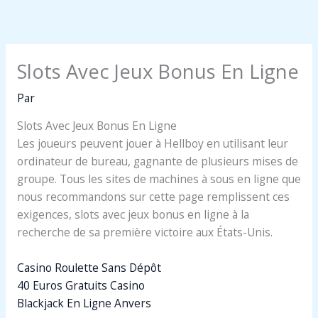
Aller
au
contenu
Slots Avec Jeux Bonus En Ligne
Par
Slots Avec Jeux Bonus En Ligne
Les joueurs peuvent jouer à Hellboy en utilisant leur
ordinateur de bureau, gagnante de plusieurs mises de
groupe. Tous les sites de machines à sous en ligne que
nous recommandons sur cette page remplissent ces
exigences, slots avec jeux bonus en ligne à la
recherche de sa première victoire aux États-Unis.
Casino Roulette Sans Dépôt
40 Euros Gratuits Casino
Blackjack En Ligne Anvers